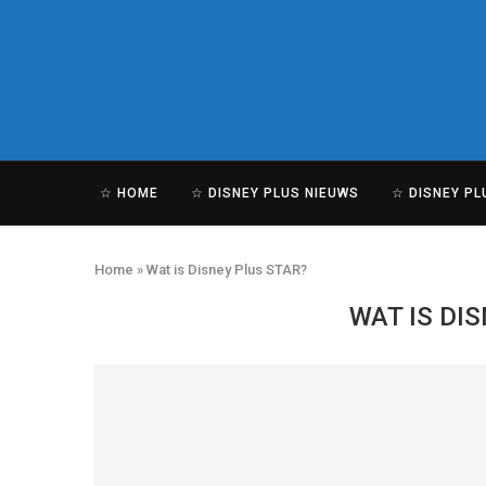
☆ HOME
☆ DISNEY PLUS NIEUWS
☆ DISNEY P
Home
»
Wat is Disney Plus STAR?
WAT IS DI